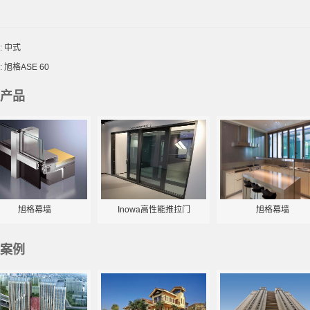
:
中式
:
旭格ASE 60
产品
旭格幕墙
Inowa高性能推拉门
旭格幕墙
案例