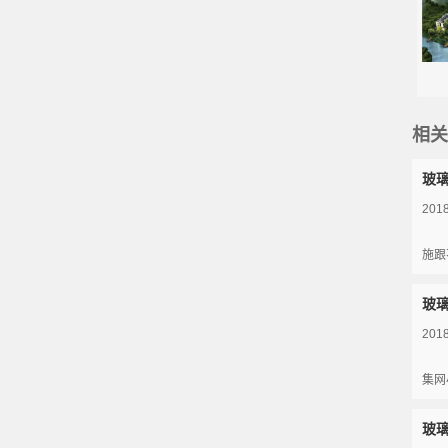
相关
​玻
2018
施跟
玻
2018
集网
玻