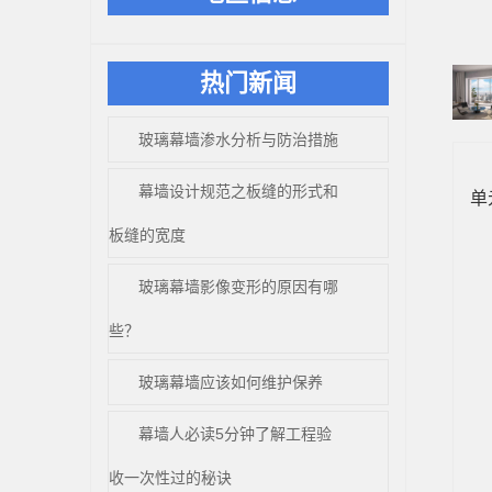
热门新闻
​玻璃幕墙渗水分析与防治措施
旭
幕墙设计规范之板缝的形式和
单
板缝的宽度
系
玻璃幕墙影像变形的原因有哪
突
些？
隐
玻璃幕墙应该如何维护保养
旭
幕墙人必读5分钟了解工程验
新
收一次性过的秘诀